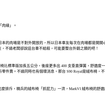
「肉緣」。
本的肉場是不對外開放的，所以日本車友每次在肉場都是開開心心
都在，不過老闆卻說這台車不給殺，可能要整台外銷之類的吧！
 版本的皮椅比標準版加長五公分，後座更多出 400 支垂直彈簧，舒適
件賣。不過同時也有個壞消息，那台 S90 Royal是絨布椅，
不怎麼排斥，精兵的絨布椅「抓屁力」一流，MarkVI 絨布椅