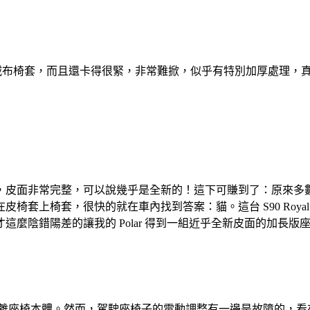
l 覆有絨布椅套，而且還卡得很緊，非常難掀，似乎有特別加厚處
，皮面非常完整，可以說幾乎是全新的！這下可賺到了：原來多
椅套上椅套，很快的就在車內找到答案：貓。這台 S90 Roy
這麼陰錯陽差的讓我的 Polar 得到一組近乎全新皮面的加長版
離座椅本體。然而，駕駛座椅子的電動調整有一邊是故障的，看