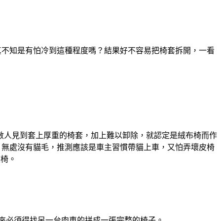
理，真不知是有怕冷到這種程度嗎？結果好不容易把椅套拆開，一看
數人見到套上厚重的椅套，加上難以卸除，就認定是絨布椅而作
al 無處沒有貓毛，推測應該是車主習慣帶貓上車，又怕弄壞皮椅
座椅。
來必須得找另一台肉車的拼成一張完整的椅子。