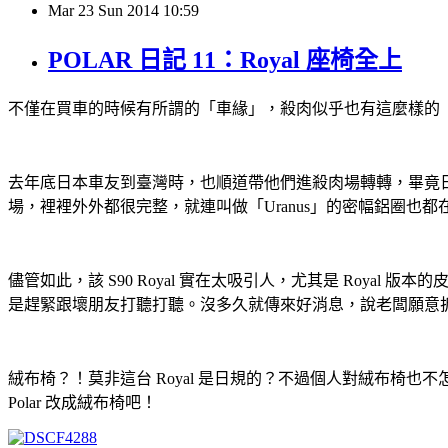
Mar
23
Sun
2014
10:59
POLAR 日記 11：Royal 座椅全上
不僅在買車的時候有所謂的「車緣」，殺肉似乎也有這麼樣的
去年底日本車友到臺灣時，也順道帶他們進殺肉場轉轉，畢竟日
場，裡裡外外都很完整，就連叫做「Uranus」的密幅鋁圈也
儘管如此，該 S90 Royal 實在太吸引人，尤其是 Royal
是趕緊跟壞朋友打聽打聽。沒多久就傳來好消息，說老闆願意拆零
絨布椅？！莫非這台 Royal 是日規的？不過個人對絨布椅也
Polar 改成絨布椅吧！