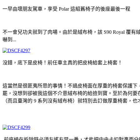
一早由壞朋友駕車，享受 Polar 這組舊椅子的後座最後一程
不一會兒功夫就到了肉場。由於是絨布椅，該 S90 Roya
嚇到...
沒錯，底下是皮椅！前任車主真的把皮椅給套上椅套！
這當然是很匪夷所思的事情！不過皮椅面在厚重的椅套保護下
罷，沒想到卻被我這個不介意絨布椅的給撿到寶。至於為何要在皮
（而且臺灣的 9 系列沒有絨布椅）就特別去訂做厚重椅套，也才
前座椅在拆除時必須左搖右晃一番，才能把中央卡扣對準而分