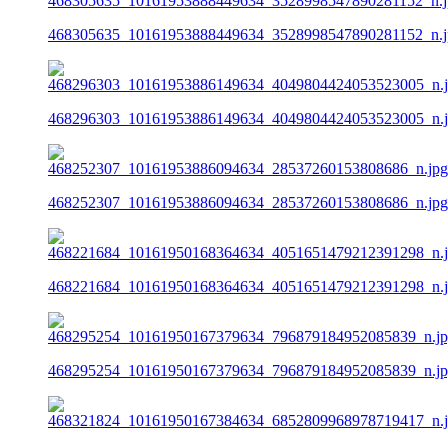
468305635_10161953888449634_3528998547890281152_n.j
468296303_10161953886149634_4049804424053523005_n.
468252307_10161953886094634_28537260153808686_n.jpg
468221684_10161950168364634_4051651479212391298_n.
468295254_10161950167379634_796879184952085839_n.j