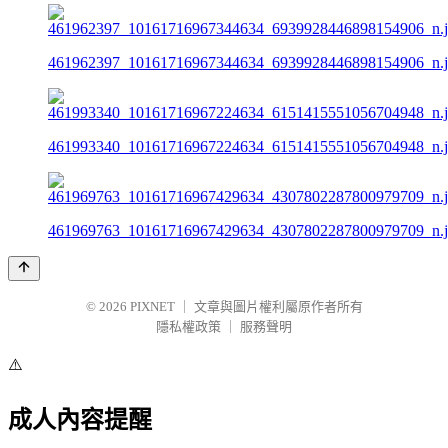
461962397_10161716967344634_6939928446898154906_n.
461993340_10161716967224634_6151415551056704948_n.
461969763_10161716967429634_4307802287800979709_n.
© 2026
PIXNET
｜
文章與圖片權利屬原作者所有
隱私權政策
｜
服務聲明
⚠️
成人內容提醒