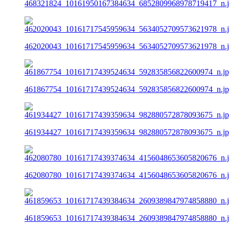
468321824_10161950167384634_6852809968978719417_n.
462020043_10161717545959634_5634052709573621978_n.
461867754_10161717439524634_592835856822600974_n.j
461934427_10161717439359634_982880572878093675_n.j
462080780_10161717439374634_4156048653605820676_n.
461859653_10161717439384634_2609389847974858880_n.