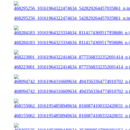
468295256_10161964322474634_542829264457035861_n.j
468284183_10161964323334634_8114174369517958686_n.j
468223001_10161964322414634_8775568332352691414_n.
468094742_10161964316609634_4943563364774910702_n.
468155062_10161954858949634_8160874100332420031_n.