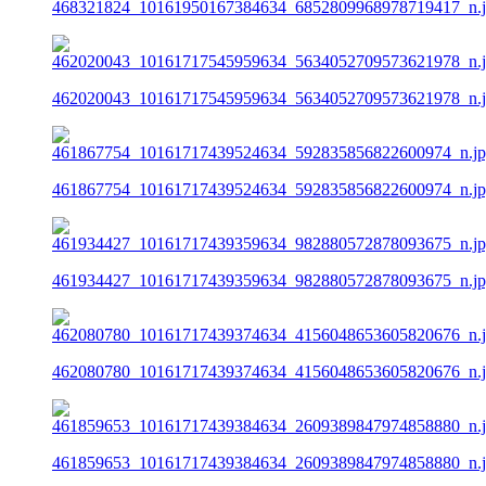
468321824_10161950167384634_6852809968978719417_n.
462020043_10161717545959634_5634052709573621978_n.
461867754_10161717439524634_592835856822600974_n.j
461934427_10161717439359634_982880572878093675_n.j
462080780_10161717439374634_4156048653605820676_n.
461859653_10161717439384634_2609389847974858880_n.