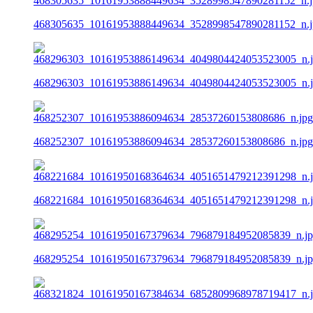
468305635_10161953888449634_3528998547890281152_n.j
468296303_10161953886149634_4049804424053523005_n.
468252307_10161953886094634_28537260153808686_n.jpg
468221684_10161950168364634_4051651479212391298_n.
468295254_10161950167379634_796879184952085839_n.j