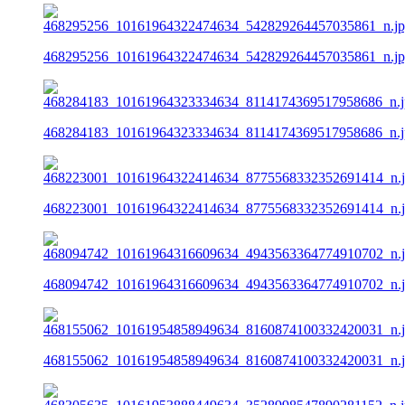
468295256_10161964322474634_542829264457035861_n.j
468284183_10161964323334634_8114174369517958686_n.j
468223001_10161964322414634_8775568332352691414_n.
468094742_10161964316609634_4943563364774910702_n.
468155062_10161954858949634_8160874100332420031_n.