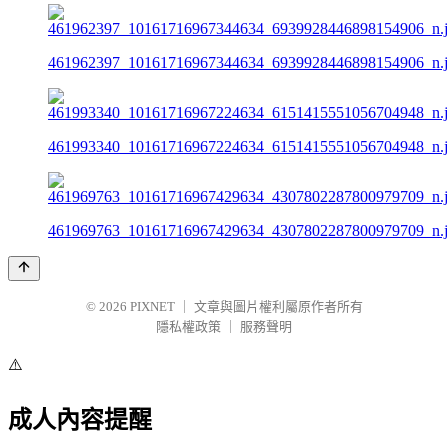
461962397_10161716967344634_6939928446898154906_n.
461993340_10161716967224634_6151415551056704948_n.
461969763_10161716967429634_4307802287800979709_n.
© 2026
PIXNET
｜
文章與圖片權利屬原作者所有
隱私權政策
｜
服務聲明
⚠️
成人內容提醒