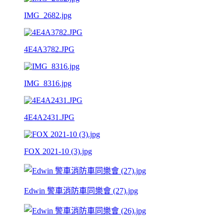
IMG_2682.jpg
4E4A3782.JPG
IMG_8316.jpg
4E4A2431.JPG
FOX 2021-10 (3).jpg
Edwin 警車消防車同樂會 (27).jpg