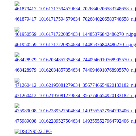
461879417_10161717594579634_7026840206583748658_n.
461950559_10161717220854634_14485376842486270_n.jpg
468428979_10162034857354634_7440946910768905570_n.
471260412_10162195081279634_3567746654920133182_n.
475989008_10162289527504634_1493555527964792406_n.