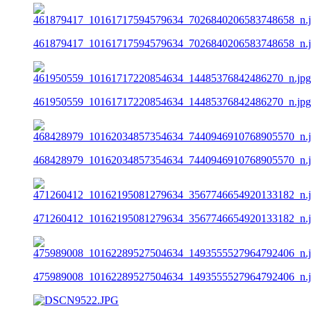
461879417_10161717594579634_7026840206583748658_n.
461950559_10161717220854634_14485376842486270_n.jpg
468428979_10162034857354634_7440946910768905570_n.
471260412_10162195081279634_3567746654920133182_n.
475989008_10162289527504634_1493555527964792406_n.