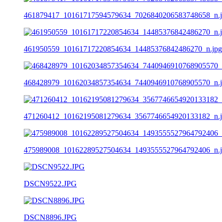
461879417_10161717594579634_7026840206583748658_n.
461950559_10161717220854634_14485376842486270_n.jpg
468428979_10162034857354634_7440946910768905570_n.
471260412_10162195081279634_3567746654920133182_n.
475989008_10162289527504634_1493555527964792406_n.
DSCN9522.JPG
DSCN8896.JPG